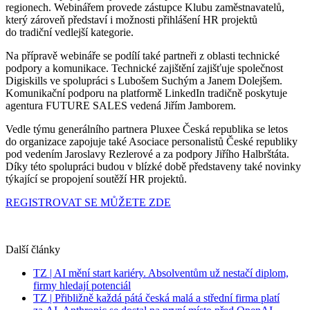
regionech. Webinářem provede zástupce Klubu zaměstnavatelů,
který zároveň představí i možnosti přihlášení HR projektů
do tradiční vedlejší kategorie.
Na přípravě webináře se podílí také partneři z oblasti technické
podpory a komunikace. Technické zajištění zajišťuje společnost
Digiskills ve spolupráci s Lubošem Suchým a Janem Dolejšem.
Komunikační podporu na platformě LinkedIn tradičně poskytuje
agentura FUTURE SALES vedená Jiřím Jamborem.
Vedle týmu generálního partnera Pluxee Česká republika se letos
do organizace zapojuje také Asociace personalistů České republiky
pod vedením Jaroslavy Rezlerové a za podpory Jiřího Halbrštáta.
Díky této spolupráci budou v blízké době představeny také novinky
týkající se propojení soutěží HR projektů.
REGISTROVAT SE MŮŽETE ZDE
Další články
TZ | AI mění start kariéry. Absolventům už nestačí diplom,
firmy hledají potenciál
TZ | Přibližně každá pátá česká malá a střední firma platí