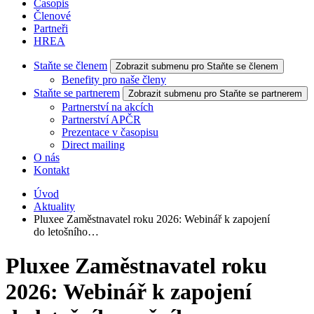
Časopis
Členové
Partneři
HREA
Staňte se členem
Zobrazit submenu pro Staňte se členem
Benefity pro naše členy
Staňte se partnerem
Zobrazit submenu pro Staňte se partnerem
Partnerství na akcích
Partnerství APČR
Prezentace v časopisu
Direct mailing
O nás
Kontakt
Úvod
Aktuality
Pluxee Zaměstnavatel roku 2026: Webinář k zapojení
do letošního…
Pluxee Zaměstnavatel roku
2026: Webinář k zapojení