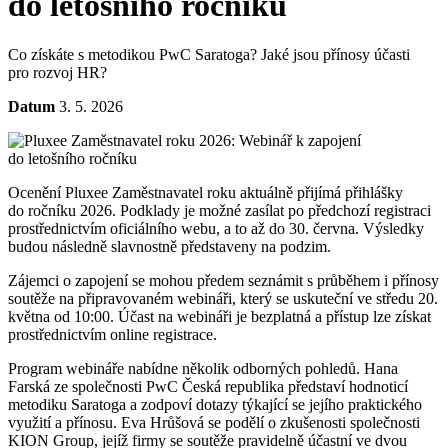
do letošního ročníku
Co získáte s metodikou PwC Saratoga? Jaké jsou přínosy účasti
pro rozvoj HR?
Datum
3. 5. 2026
Ocenění Pluxee Zaměstnavatel roku aktuálně přijímá přihlášky
do ročníku 2026. Podklady je možné zasílat po předchozí registraci
prostřednictvím oficiálního webu, a to až do 30. června. Výsledky
budou následně slavnostně představeny na podzim.
Zájemci o zapojení se mohou předem seznámit s průběhem i přínosy
soutěže na připravovaném webináři, který se uskuteční ve středu 20.
května od 10:00. Účast na webináři je bezplatná a přístup lze získat
prostřednictvím online registrace.
Program webináře nabídne několik odborných pohledů. Hana
Farská ze společnosti PwC Česká republika představí hodnoticí
metodiku Saratoga a zodpoví dotazy týkající se jejího praktického
využití a přínosu. Eva Hrůšová se podělí o zkušenosti společnosti
KION Group, jejíž firmy se soutěže pravidelně účastní ve dvou