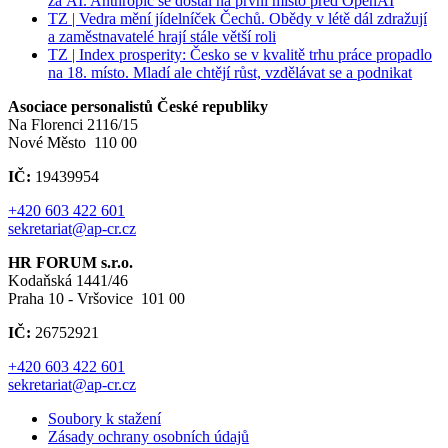
za AI. Anthropic se dostal na první místo před OpenAI
TZ | Vedra mění jídelníček Čechů. Obědy v létě dál zdražují
a zaměstnavatelé hrají stále větší roli
TZ | Index prosperity: Česko se v kvalitě trhu práce propadlo
na 18. místo. Mladí ale chtějí růst, vzdělávat se a podnikat
Asociace personalistů České republiky
Na Florenci 2116/15
Nové Město 110 00
IČ:
19439954
+420 603 422 601
sekretariat@ap-cr.cz
HR FORUM s.r.o.
Kodaňská 1441/46
Praha 10 - Vršovice 101 00
IČ:
26752921
+420 603 422 601
sekretariat@ap-cr.cz
Soubory k stažení
Zásady ochrany osobních údajů