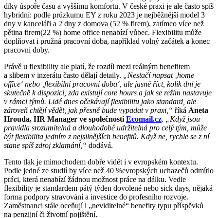
díky úspoře času a vyššímu komfortu. V české praxi je ale často spíš
hybridní: podle průzkumu EY z roku 2023 je nejběžnější model 3
dny v kanceláři a 2 dny z domova (52 % firem), zatímco více než
pětina firem(22 %) home office nenabízí vůbec. Flexibilitu může
doplňovat i pružná pracovní doba, například volný začátek a konec
pracovní doby.
Právě u flexibility ale platí, že rozdíl mezi reálným benefitem
a slibem v inzerátu často dělají detaily.
„Nestačí napsat ‚home
office‘ nebo ‚flexibilní pracovní doba‘, ale jasně říct, kolik dní je
skutečně k dispozici, zda existují core hours a jak se režim nastavuje
v rámci týmů. Lidé dnes očekávají flexibilitu jako standard, ale
zároveň chtějí vědět, jak přesně bude vypadat v praxi,“
říká
Aneta
Hrouda, HR Manager ve společnosti
Ecomail.cz
.
„Když jsou
pravidla srozumitelná a dlouhodobě udržitelná pro celý tým, může
být flexibilita jedním z nejsilnějších benefitů. Když ne, rychle se z ní
stane spíš zdroj zklamání,“
dodává.
Tento tlak je mimochodem dobře vidět i v evropském kontextu.
Podle jedné ze studií by více než 40 %evropských uchazečů odmítlo
práci, která nenabízí žádnou možnost práce na dálku. Vedle
flexibility je standardem pátý týden dovolené nebo sick days, nějaká
forma podpory stravování a investice do profesního rozvoje.
Zaměstnanci stále oceňují i „neviditelné“ benefity typu příspěvků
na penzijní či životní pojištění.