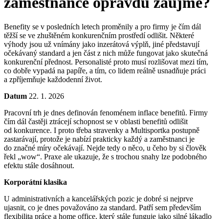
zaměstnance opravdu zaujme?
Benefity se v posledních letech proměnily a pro firmy je čím dál
těžší se ve zhuštěném konkurenčním prostředí odlišit. Některé
výhody jsou už vnímány jako inzerátová výplň, jiné představují
očekávaný standard a jen část z nich může fungovat jako skutečná
konkurenční přednost. Personalisté proto musí rozlišovat mezi tím,
co dobře vypadá na papíře, a tím, co lidem reálně usnadňuje práci
a zpříjemňuje každodenní život.
Datum
22. 1. 2026
Pracovní trh je dnes definován fenoménem inflace benefitů. Firmy
čím dál častěji ztrácejí schopnost se v oblasti benefitů odlišit
od konkurence. I proto třeba stravenky a Multisportka postupně
zastarávají, protože je nabízí prakticky každý a zaměstnanci je
do značné míry očekávají. Nejde tedy o něco, u čeho by si člověk
řekl „wow“. Praxe ale ukazuje, že s trochou snahy lze podobného
efektu stále dosáhnout.
Korporátní klasika
U administrativních a kancelářských pozic je dobré si nejprve
ujasnit, co je dnes považováno za standard. Patří sem především
flexibilita práce a home office, který stále funguje jako silné lákadlo