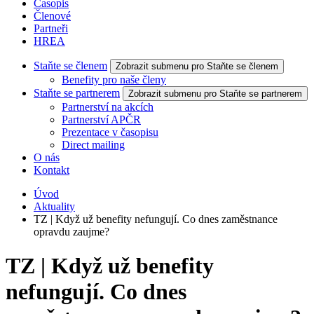
Časopis
Členové
Partneři
HREA
Staňte se členem
Zobrazit submenu pro Staňte se členem
Benefity pro naše členy
Staňte se partnerem
Zobrazit submenu pro Staňte se partnerem
Partnerství na akcích
Partnerství APČR
Prezentace v časopisu
Direct mailing
O nás
Kontakt
Úvod
Aktuality
TZ | Když už benefity nefungují. Co dnes zaměstnance
opravdu zaujme?
TZ | Když už benefity
nefungují. Co dnes