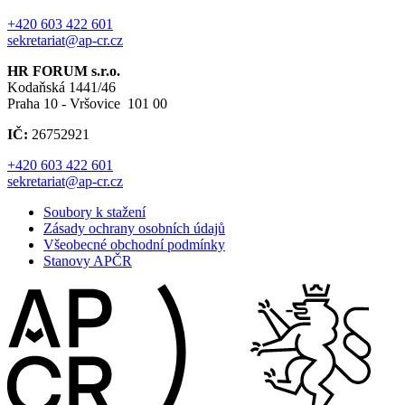
+420 603 422 601
sekretariat@ap-cr.cz
HR FORUM s.r.o.
Kodaňská 1441/46
Praha 10 - Vršovice 101 00
IČ:
26752921
+420 603 422 601
sekretariat@ap-cr.cz
Soubory k stažení
Zásady ochrany osobních údajů
Všeobecné obchodní podmínky
Stanovy APČR