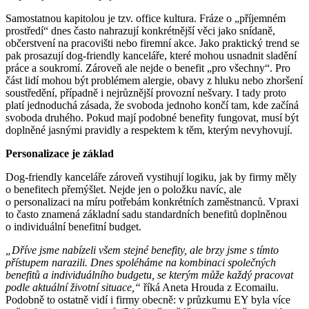
Samostatnou kapitolou je tzv. office kultura. Fráze o „příjemném
prostředí“ dnes často nahrazují konkrétnější věci jako snídaně,
občerstvení na pracovišti nebo firemní akce. Jako praktický trend se
pak prosazují dog-friendly kanceláře, které mohou usnadnit sladění
práce a soukromí. Zároveň ale nejde o benefit „pro všechny“. Pro
část lidí mohou být problémem alergie, obavy z hluku nebo zhoršení
soustředění, případně i nejrůznější provozní nešvary. I tady proto
platí jednoduchá zásada, že svoboda jednoho končí tam, kde začíná
svoboda druhého. Pokud mají podobné benefity fungovat, musí být
doplněné jasnými pravidly a respektem k těm, kterým nevyhovují.
Personalizace je základ
Dog-friendly kanceláře zároveň vystihují logiku, jak by firmy měly
o benefitech přemýšlet. Nejde jen o položku navíc, ale
o personalizaci na míru potřebám konkrétních zaměstnanců. Vpraxi
to často znamená základní sadu standardních benefitů doplněnou
o individuální benefitní budget.
„Dříve jsme nabízeli všem stejné benefity, ale brzy jsme s tímto
přístupem narazili. Dnes spoléháme na kombinaci společných
benefitů a individuálního budgetu, se kterým může každý pracovat
podle aktuální životní situace,“
říká Aneta Hrouda z Ecomailu.
Podobně to ostatně vidí i firmy obecně: v průzkumu EY byla více