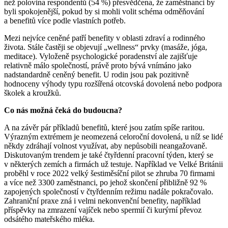
než polovina respondentů (54 %) přesvědčena, že zaměstnanci by
byli spokojenější, pokud by si mohli volit schéma odměňování
a benefitů více podle vlastních potřeb.
Mezi nejvíce ceněné patří benefity v oblasti zdraví a rodinného
života. Stále častěji se objevují „wellness“ prvky (masáže, jóga,
meditace). Vyloženě psychologické poradenství ale zajišťuje
relativně málo společností, právě proto bývá vnímáno jako
nadstandardně ceněný benefit. U rodin jsou pak pozitivně
hodnoceny výhody typu rozšířená otcovská dovolená nebo podpora
školek a kroužků.
Co nás možná čeká do budoucna?
A na závěr pár příkladů benefitů, které jsou zatím spíše raritou.
Výrazným extrémem je neomezená celoroční dovolená, u níž se lidé
někdy zdráhají volnost využívat, aby nepůsobili neangažovaně.
Diskutovaným trendem je také čtyřdenní pracovní týden, který se
v některých zemích a firmách už testuje. Například ve Velké Británii
proběhl v roce 2022 velký šestiměsíční pilot se zhruba 70 firmami
a více než 3300 zaměstnanci, po jehož skončení přibližně 92 %
zapojených společností v čtyřdenním režimu nadále pokračovalo.
Zahraniční praxe zná i velmi nekonvenční benefity, například
příspěvky na zmrazení vajíček nebo spermií či kurýrní převoz
odsátého mateřského mléka.