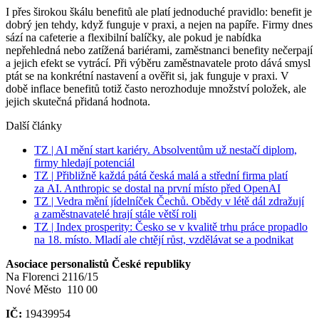
I přes širokou škálu benefitů ale platí jednoduché pravidlo: benefit je
dobrý jen tehdy, když funguje v praxi, a nejen na papíře. Firmy dnes
sází na cafeterie a flexibilní balíčky, ale pokud je nabídka
nepřehledná nebo zatížená bariérami, zaměstnanci benefity nečerpají
a jejich efekt se vytrácí. Při výběru zaměstnavatele proto dává smysl
ptát se na konkrétní nastavení a ověřit si, jak funguje v praxi. V
době inflace benefitů totiž často nerozhoduje množství položek, ale
jejich skutečná přidaná hodnota.
Další články
TZ | AI mění start kariéry. Absolventům už nestačí diplom,
firmy hledají potenciál
TZ | Přibližně každá pátá česká malá a střední firma platí
za AI. Anthropic se dostal na první místo před OpenAI
TZ | Vedra mění jídelníček Čechů. Obědy v létě dál zdražují
a zaměstnavatelé hrají stále větší roli
TZ | Index prosperity: Česko se v kvalitě trhu práce propadlo
na 18. místo. Mladí ale chtějí růst, vzdělávat se a podnikat
Asociace personalistů České republiky
Na Florenci 2116/15
Nové Město 110 00
IČ:
19439954