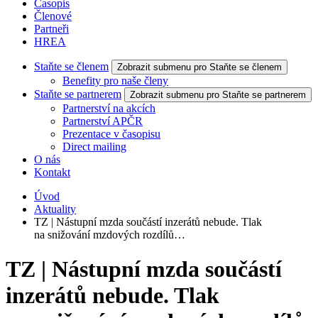
Časopis
Členové
Partneři
HREA
Staňte se členem
Zobrazit submenu pro Staňte se členem
Benefity pro naše členy
Staňte se partnerem
Zobrazit submenu pro Staňte se partnerem
Partnerství na akcích
Partnerství APČR
Prezentace v časopisu
Direct mailing
O nás
Kontakt
Úvod
Aktuality
TZ | Nástupní mzda součástí inzerátů nebude. Tlak
na snižování mzdových rozdílů…
TZ | Nástupní mzda součástí
inzerátů nebude. Tlak