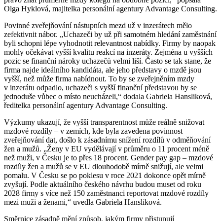
Olga Hyklová, majitelka personální agentury Advantage Consulting.
Povinné zveřejňování nástupních mezd už v inzerátech mělo
zefektivnit nábor. „Uchazeči by už při samotném hledání zaměstnání
byli schopni lépe vyhodnotit relevantnost nabídky. Firmy by naopak
mohly očekávat vyšší kvalitu reakcí na inzeráty. Zejména u vyšších
pozic se finanční nároky uchazečů velmi liší. Často se tak stane, že
firma najde ideálního kandidáta, ale jeho představy o mzdě jsou
vyšší, než může firma nabídnout. To by se zveřejněním mzdy
v inzerátu odpadlo, uchazeči s vyšší finanční představou by se
jednoduše vůbec o místo neucházeli,“ dodala Gabriela Hansliková,
ředitelka personální agentury Advantage Consulting.
Výzkumy ukazují, že vyšší transparentnost může reálně snižovat
mzdové rozdíly – v zemích, kde byla zavedena povinnost
zveřejňování dat, došlo k zásadnímu snížení rozdílů v odměňování
žen a mužů. „Ženy v EU vydělávají v průměru o 11 procent méně
než muži, v Česku je to přes 18 procent. Gender pay gap – mzdové
rozdíly žen a mužů se v EU dlouhodobě mírně snižují, ale velmi
pomalu. V Česku se po poklesu v roce 2021 dokonce opět mírně
zvyšují. Podle aktuálního českého návrhu budou muset od roku
2028 firmy s více než 150 zaměstnanci reportovat mzdové rozdíly
mezi muži a ženami,“ uvedla Gabriela Hansliková.
Směrnice zásadně mění způsob, jakým firmy přistupují