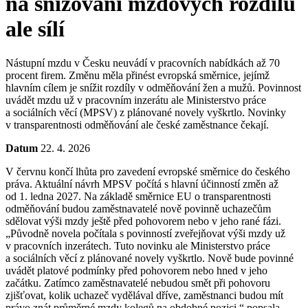
na snižování mzdových rozdílů
ale sílí
Nástupní mzdu v Česku neuvádí v pracovních nabídkách až 70
procent firem. Změnu měla přinést evropská směrnice, jejímž
hlavním cílem je snížit rozdíly v odměňování žen a mužů. Povinnost
uvádět mzdu už v pracovním inzerátu ale Ministerstvo práce
a sociálních věcí (MPSV) z plánované novely vyškrtlo. Novinky
v transparentnosti odměňování ale české zaměstnance čekají.
Datum
22. 4. 2026
V červnu končí lhůta pro zavedení evropské směrnice do českého
práva. Aktuální návrh MPSV počítá s hlavní účinností změn až
od 1. ledna 2027. Na základě směrnice EU o transparentnosti
odměňování budou zaměstnavatelé nově povinně uchazečům
sdělovat výši mzdy ještě před pohovorem nebo v jeho rané fázi.
„Původně novela počítala s povinností zveřejňovat výši mzdy už
v pracovních inzerátech. Tuto novinku ale Ministerstvo práce
a sociálních věcí z plánované novely vyškrtlo. Nově bude povinné
uvádět platové podmínky před pohovorem nebo hned v jeho
začátku. Zatímco zaměstnavatelé nebudou smět při pohovoru
zjišťovat, kolik uchazeč vydělával dříve, zaměstnanci budou mít
právo znát průměrné mzdy kolegů na obdobné pozici,“ popsala