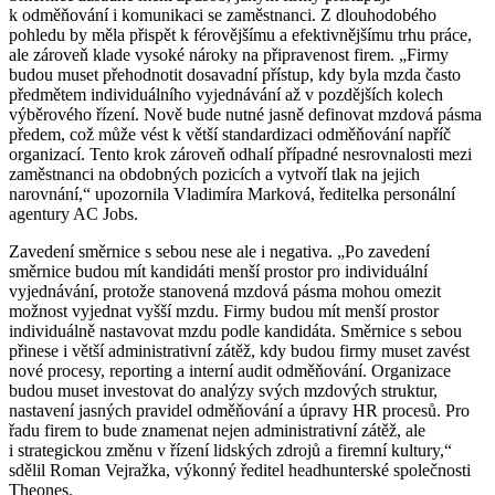
k odměňování i komunikaci se zaměstnanci. Z dlouhodobého
pohledu by měla přispět k férovějšímu a efektivnějšímu trhu práce,
ale zároveň klade vysoké nároky na připravenost firem. „Firmy
budou muset přehodnotit dosavadní přístup, kdy byla mzda často
předmětem individuálního vyjednávání až v pozdějších kolech
výběrového řízení. Nově bude nutné jasně definovat mzdová pásma
předem, což může vést k větší standardizaci odměňování napříč
organizací. Tento krok zároveň odhalí případné nesrovnalosti mezi
zaměstnanci na obdobných pozicích a vytvoří tlak na jejich
narovnání,“ upozornila Vladimíra Marková, ředitelka personální
agentury AC Jobs.
Zavedení směrnice s sebou nese ale i negativa. „Po zavedení
směrnice budou mít kandidáti menší prostor pro individuální
vyjednávání, protože stanovená mzdová pásma mohou omezit
možnost vyjednat vyšší mzdu. Firmy budou mít menší prostor
individuálně nastavovat mzdu podle kandidáta. Směrnice s sebou
přinese i větší administrativní zátěž, kdy budou firmy muset zavést
nové procesy, reporting a interní audit odměňování. Organizace
budou muset investovat do analýzy svých mzdových struktur,
nastavení jasných pravidel odměňování a úpravy HR procesů. Pro
řadu firem to bude znamenat nejen administrativní zátěž, ale
i strategickou změnu v řízení lidských zdrojů a firemní kultury,“
sdělil Roman Vejražka, výkonný ředitel headhunterské společnosti
Theones.