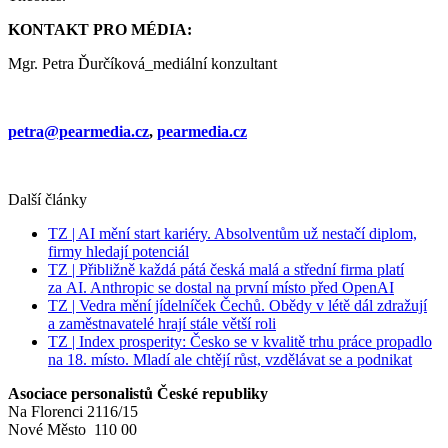
KONTAKT PRO MÉDIA:
Mgr. Petra Ďurčíková_mediální konzultant
petra@pearmedia.cz
,
pearmedia.cz
Další články
TZ | AI mění start kariéry. Absolventům už nestačí diplom,
firmy hledají potenciál
TZ | Přibližně každá pátá česká malá a střední firma platí
za AI. Anthropic se dostal na první místo před OpenAI
TZ | Vedra mění jídelníček Čechů. Obědy v létě dál zdražují
a zaměstnavatelé hrají stále větší roli
TZ | Index prosperity: Česko se v kvalitě trhu práce propadlo
na 18. místo. Mladí ale chtějí růst, vzdělávat se a podnikat
Asociace personalistů České republiky
Na Florenci 2116/15
Nové Město 110 00