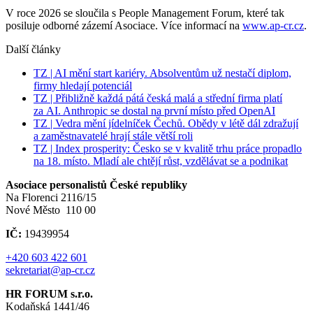
V roce 2026 se sloučila s People Management Forum, které tak
posiluje odborné zázemí Asociace. Více informací na
www.ap-cr.cz
.
Další články
TZ | AI mění start kariéry. Absolventům už nestačí diplom,
firmy hledají potenciál
TZ | Přibližně každá pátá česká malá a střední firma platí
za AI. Anthropic se dostal na první místo před OpenAI
TZ | Vedra mění jídelníček Čechů. Obědy v létě dál zdražují
a zaměstnavatelé hrají stále větší roli
TZ | Index prosperity: Česko se v kvalitě trhu práce propadlo
na 18. místo. Mladí ale chtějí růst, vzdělávat se a podnikat
Asociace personalistů České republiky
Na Florenci 2116/15
Nové Město 110 00
IČ:
19439954
+420 603 422 601
sekretariat@ap-cr.cz
HR FORUM s.r.o.
Kodaňská 1441/46