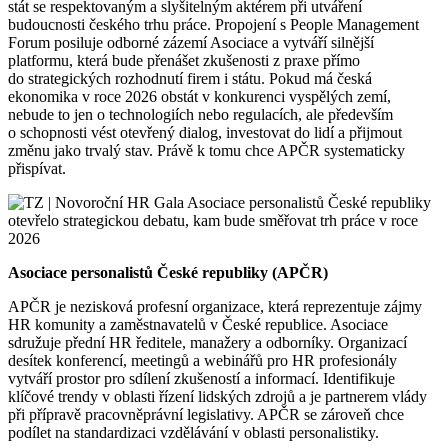
stát se respektovaným a slyšitelným aktérem při utváření
budoucnosti českého trhu práce. Propojení s People Management
Forum posiluje odborné zázemí Asociace a vytváří silnější
platformu, která bude přenášet zkušenosti z praxe přímo
do strategických rozhodnutí firem i státu. Pokud má česká
ekonomika v roce 2026 obstát v konkurenci vyspělých zemí,
nebude to jen o technologiích nebo regulacích, ale především
o schopnosti vést otevřený dialog, investovat do lidí a přijmout
změnu jako trvalý stav. Právě k tomu chce APČR systematicky
přispívat.
Asociace personalistů České republiky (APČR)
APČR je nezisková profesní organizace, která reprezentuje zájmy
HR komunity a zaměstnavatelů v České republice. Asociace
sdružuje přední HR ředitele, manažery a odborníky. Organizací
desítek konferencí, meetingů a webinářů pro HR profesionály
vytváří prostor pro sdílení zkušeností a informací. Identifikuje
klíčové trendy v oblasti řízení lidských zdrojů a je partnerem vlády
při přípravě pracovněprávní legislativy. APČR se zároveň chce
podílet na standardizaci vzdělávání v oblasti personalistiky.