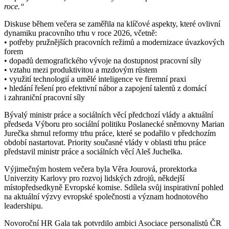
roce.“
Diskuse během večera se zaměřila na klíčové aspekty, které ovlivní
dynamiku pracovního trhu v roce 2026, včetně:
• potřeby pružnějších pracovních režimů a modernizace úvazkových
forem
• dopadů demografického vývoje na dostupnost pracovní síly
• vztahu mezi produktivitou a mzdovým růstem
• využití technologií a umělé inteligence ve firemní praxi
• hledání řešení pro efektivní nábor a zapojení talentů z domácí
i zahraniční pracovní síly
Bývalý ministr práce a sociálních věcí předchozí vlády a aktuální
předseda Výboru pro sociální politiku Poslanecké sněmovny Marian
Jurečka shrnul reformy trhu práce, které se podařilo v předchozím
období nastartovat. Priority současné vlády v oblasti trhu práce
představil ministr práce a sociálních věcí Aleš Juchelka.
Výjimečným hostem večera byla Věra Jourová, prorektorka
Univerzity Karlovy pro rozvoj lidských zdrojů, někdejší
místopředsedkyně Evropské komise. Sdílela svůj inspirativní pohled
na aktuální výzvy evropské společnosti a význam hodnotového
leadershipu.
Novoroční HR Gala tak potvrdilo ambici Asociace personalistů ČR