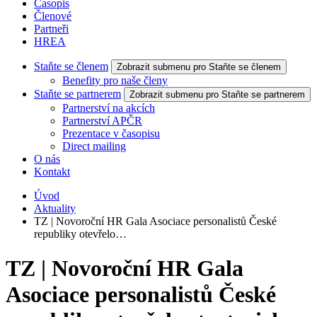
Časopis
Členové
Partneři
HREA
Staňte se členem
Zobrazit submenu pro Staňte se členem
Benefity pro naše členy
Staňte se partnerem
Zobrazit submenu pro Staňte se partnerem
Partnerství na akcích
Partnerství APČR
Prezentace v časopisu
Direct mailing
O nás
Kontakt
Úvod
Aktuality
TZ | Novoroční HR Gala Asociace personalistů České
republiky otevřelo…
TZ | Novoroční HR Gala
Asociace personalistů České