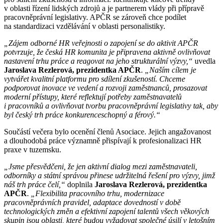
v oblasti řízení lidských zdrojů a je partnerem vlády při přípravě
pracovněprávní legislativy. APČR se zároveň chce podílet
na standardizaci vzdělávání v oblasti personalistiky.
„Zájem odborné HR veřejnosti o zapojení se do aktivit APČR
potvrzuje, že česká HR komunita je připravena aktivně ovlivňovat
nastavení trhu práce a reagovat na jeho strukturální výzvy,“
uvedla
Jaroslava Rezlerová, prezidentka APČR
.
„Naším cílem je
vytvářet kvalitní platformu pro sdílení zkušeností. Chceme
podporovat inovace ve vedení a rozvoji zaměstnanců, prosazovat
moderní přístupy, které reflektují potřeby zaměstnavatelů
i pracovníků a ovlivňovat tvorbu pracovněprávní legislativy tak, aby
byl český trh práce konkurenceschopný a férový.“
Součástí večera bylo ocenění členů Asociace. Jejich angažovanost
a dlouhodobá práce významně přispívají k profesionalizaci HR
praxe v tuzemsku.
„Jsme přesvědčeni, že jen aktivní dialog mezi zaměstnavateli,
odborníky a státní správou přinese udržitelná řešení pro výzvy, jimž
náš trh práce čelí,“
doplnila
Jaroslava Rezlerová, prezidentka
APČR
.
„Flexibilita pracovního trhu, modernizace
pracovněprávních pravidel, adaptace dovedností v době
technologických změn a efektivní zapojení talentů všech věkových
skupin jsou oblasti, které budou vyžadovat společné úsilí v letošním