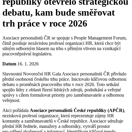
republiky otevřelo strategickou
debatu, kam bude směřovat
trh práce v roce 2026
Asociace personalistů ČR se spojuje s People Management Forum,
čímž posiluje nezávislou profesní organizaci HR, která chce být
silným odborným hlasem na trhu s přímým vlivem na vznikající
pracovněprávní legislativu.
Datum
16. 1. 2026
Slavnostní Novoroční HR Gala Asociace personalistů ČR přivítalo
přední osobnosti českého trhu práce. Iniciovalo klíčovou odbornou
debatu o proměnách pracovního trhu v roce 2026. Toto setkání
spojilo lídry z oblasti řízení lidských zdrojů, podnikání a veřejné
správy s cílem formulovat priority pro zaměstnavatele a odbornou
veřejnost.
Akci pořádala
Asociace personalistů České republiky (APČR)
,
nezisková profesní organizace, která reprezentuje zájmy HR
komunity a zaměstnavatelů v České republice. Asociace sdružuje
přední HR ředitele, manažery a odborníky, vytváří prostor
pro sdílení zkušeností a informací. Identifikuje klíčové trendy